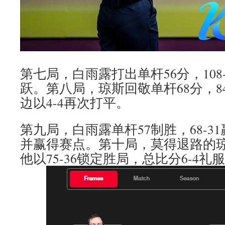
第七局，白雨露打出单杆56分，108-
跃。第八局，琼斯回敬单杆68分，8
边以4-4再次打平。
第九局，白雨露单杆57制胜，68-31
并赢得赛点。第十局，莫得退路的
他以75-36锁定胜局，总比分6-4