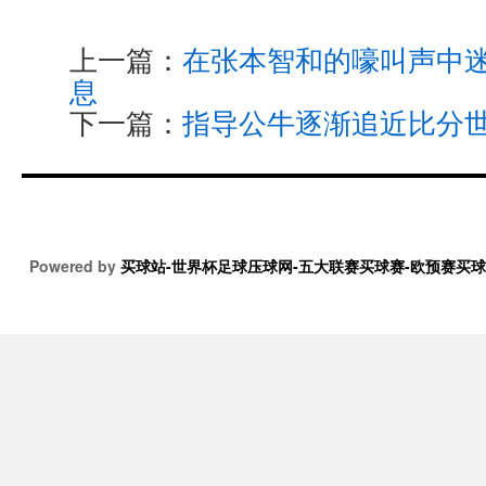
上一篇：
在张本智和的嚎叫声中
息
下一篇：
指导公牛逐渐追近比分
Powered by
买球站-世界杯足球压球网-五大联赛买球赛-欧预赛买球