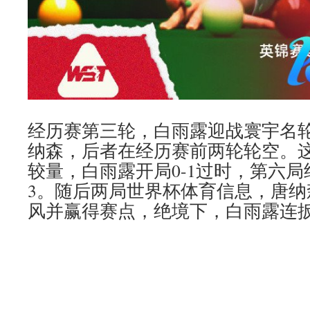
经历赛第三轮，白雨露迎战寰宇名轮
纳森，后者在经历赛前两轮轮空。
较量，白雨露开局0-1过时，第六局
3。随后两局世界杯体育信息，唐纳森
风并赢得赛点，绝境下，白雨露连扳