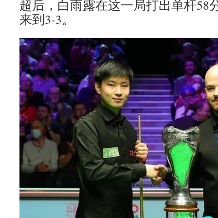
超后，白雨露在这一局打出单杆58分，
来到3-3。