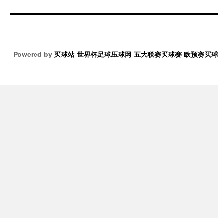
Powered by
买球站-世界杯足球压球网-五大联赛买球赛-欧预赛买球