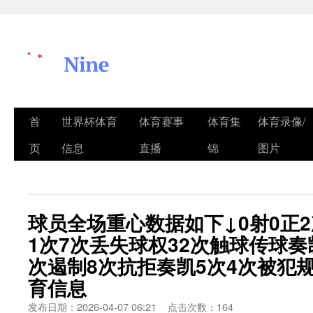
首
世界杯体育
体育赛事
体育集
体育录像/
页
信息
直播
锦
图片
球员全场重心数据如下↓0射0正
1次7次丢失球权32次触球传球奏
次遏制8次抗拒奏凯5次4次被犯规
育信息
发布日期：2026-04-07 06:21 点击次数：164