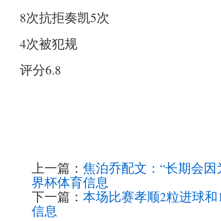
8次抗拒奏凯5次
4次被犯规
评分6.8
上一篇：
焦泊乔配文：“长期会因
界杯体育信息
下一篇：
本场比赛孝顺2粒进球和
信息