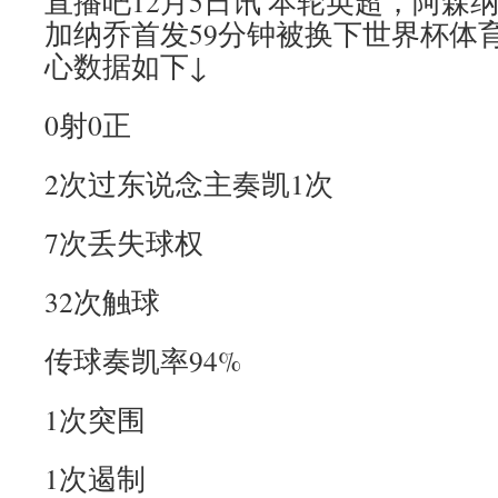
直播吧12月5日讯 本轮英超，阿森纳
加纳乔首发59分钟被换下世界杯体
心数据如下↓
0射0正
2次过东说念主奏凯1次
7次丢失球权
32次触球
传球奏凯率94%
1次突围
1次遏制