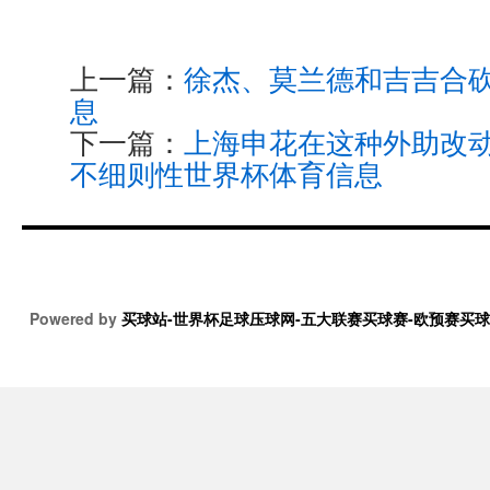
上一篇：
徐杰、莫兰德和吉吉合砍
息
下一篇：
上海申花在这种外助改
不细则性世界杯体育信息
Powered by
买球站-世界杯足球压球网-五大联赛买球赛-欧预赛买球