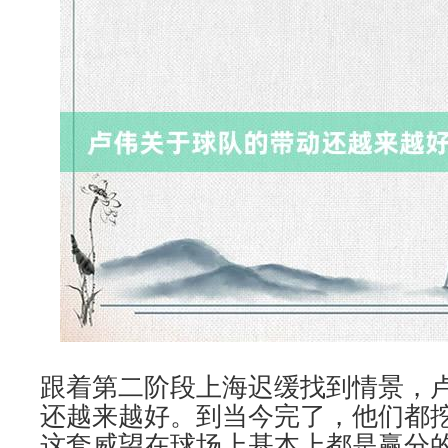
跟着第二阶段上海迟缓找到情景，
还越来越好。到当今完了，他们都
这套威望在球场上基本上都是赢分