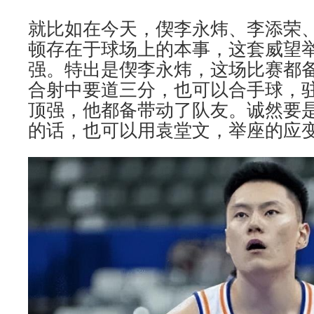
就比如在今天，偰李永炜、李添荣、
顿存在于球场上的本事，这套威望
强。特出是偰李永炜，这场比赛都
合射中要道三分，也可以合手球，
顶强，他都备带动了队友。诚然要
的话，也可以用袁堂文，举座的应