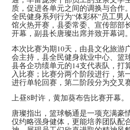
质，促进各单元之间的调换与合作。1
全民健身系列行为“体彩杯”员工男
馆火热开赛，县委常委、宣传部部
开幕，副县长唐璨出席并致开幕词
本次比赛为期10天，由县文化旅游
会主持，县全民健身就业中心、篮
县各企功绩单元的14支代表队，打算
入比赛；比赛分两个阶段进行，第一
进行单轮回赛，第二阶段分为交叉
上昼8时许，黄加葵布告比赛开幕。
唐璨指出，篮球畅通是一项充满豪
仅约略强身健体，更能培养团队配
神，展现员工们欣喜进取的精神风