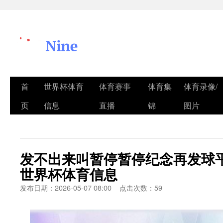
首
世界杯体育
体育赛事
体育集
体育录像/
页
信息
直播
锦
图片
发不出来叫暂停暂停纪念再发球平直
世界杯体育信息
发布日期：2026-05-07 08:00 点击次数：59