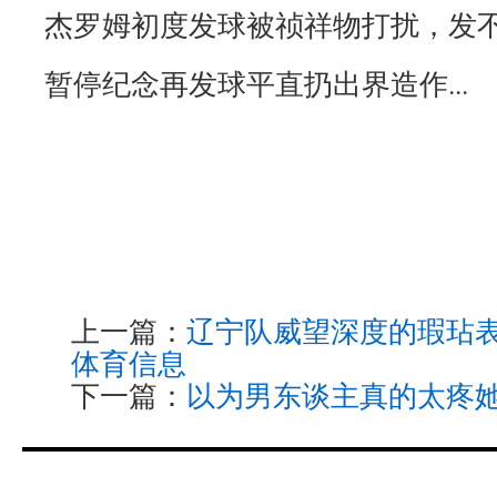
杰罗姆初度发球被祯祥物打扰，发
暂停纪念再发球平直扔出界造作...
上一篇：
辽宁队威望深度的瑕玷
体育信息
下一篇：
以为男东谈主真的太疼