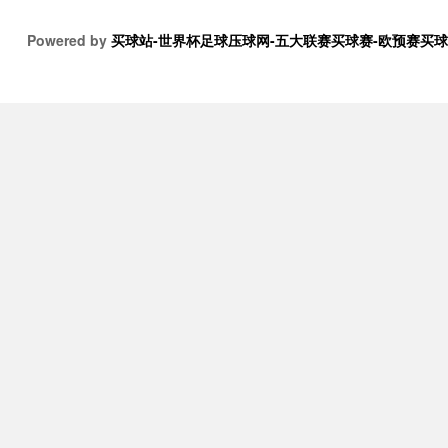
Powered by
买球站-世界杯足球压球网-五大联赛买球赛-欧预赛买球