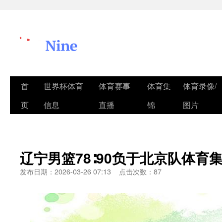
首
世界杯体育
体育赛事
体育集
体育录像/
页
信息
直播
锦
图片
辽宁男篮78∶90负于北京队体育
发布日期：2026-03-26 07:13 点击次数：87