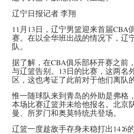
辽宁日报记者 李翔
11月13日，辽宁男篮迎来首届CB
赛。在以全华班出战的情况下，辽宁男
队。
据了解，在CBA俱乐部杯开赛之前
与辽篮告别。13日的比赛，这两名
区，这也考证了此前对于他们离队
惟一随球队来到青岛的外助是弗格
本场比赛辽篮并未给他报名。北京队
曼、所罗门和奥莫特统共登场。
辽篮一度趁敌手存身未稳打出14∶6