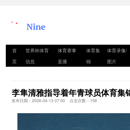
首
世界杯体育
体育赛事
体育集
体育录像/
页
信息
直播
锦
图片
李隼清雅指导着年青球员体育集
发布日期：2026-04-13 07:00 点击次数：158