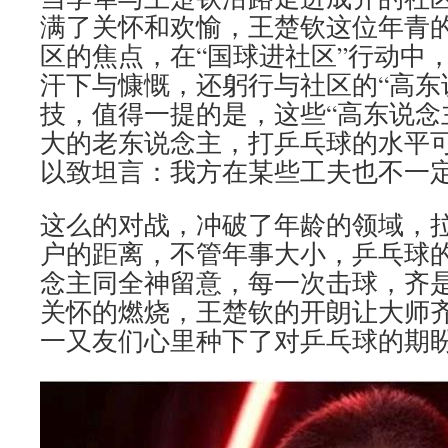
满了关怀和欢愉，王楚钦这位年青
区的焦点，在“国球进社区”行动中
汗下与慷慨，还躬行与社区的“高东
技，值得一提的是，这些“高东说念
大的老东说念主，打乒乓球的水平
以致坦言：我方在某些工夫也不一
这么的对战，冲破了年龄的领域，
户的距离，不管年事大小，乒乓球
念主同全神留意，每一次击球，齐
关怀的燃烧，王楚钦的开朗让大师
一又友们心里种下了对乒乓球的期