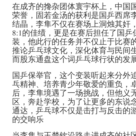
在成齐的搀杂团体寰宇杯上，中国
荣誉，固若金汤的获利是国乒西席
结晶，李隼不仅在赛场上洞烛其奸
8:1的佳绩，更是在赛后担任了国
装，他此行的任务并不仅止于比赛
推论乒乓球文化，深化体育与民间
而股东通盘这个词乒乓球行状的发
国乒保举官，这个变装听起来分外
乓精神、培养青少年敬爱的重负，
后，李隼境遇了一场挑战，但他义
区，奔赴学校，为了让更多的东说
通达，乒乓球不仅是击打与反击的
的交响乐
当李隼与王楚钦沿路走进成齐的社