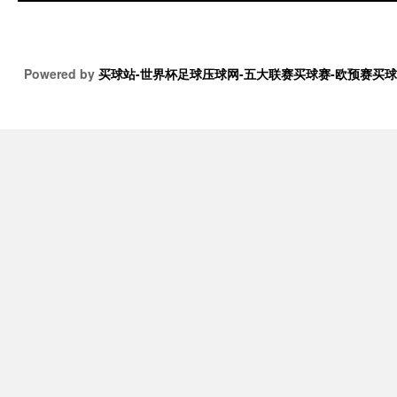
Powered by
买球站-世界杯足球压球网-五大联赛买球赛-欧预赛买球