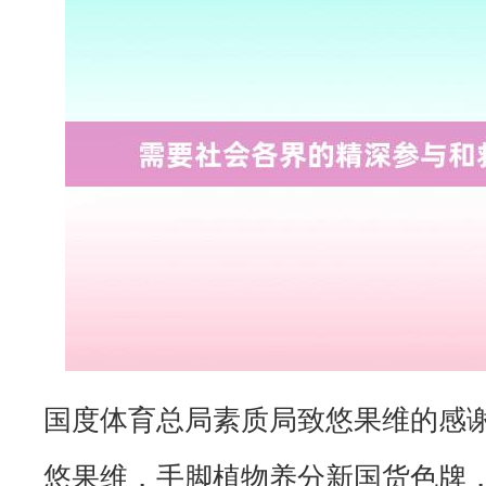
国度体育总局素质局致悠果维的感
悠果维，手脚植物养分新国货色牌