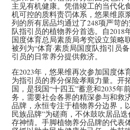
主见有机健康。凭借竣工的当代化
机可控的质料责罚体系，悠果维原
列的所有居品均通过了248项严苛
队指引员的植物养分首选。自2018
国度体育总局素质局考究设立策略联
被列为“体育·素质局国度队指引员
引员的日常养分提供救济。
在2023年，悠果维再次参加国度体
为指引员的养分保险孝顺力量。开
国，是我国“十四五”蓄意和2035
务，需要社会各界的精深参与和救
品牌，永恒专注于植物养分边界，以
民族品牌”为磋商，不休鼓吹居品迭
存神情。手脚植物养分品牌的代表