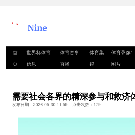
首
世界杯体育
体育赛事
体育集
体育录像/
页
信息
直播
锦
图片
需要社会各界的精深参与和救济
发布日期：2026-05-30 11:59 点击次数：179