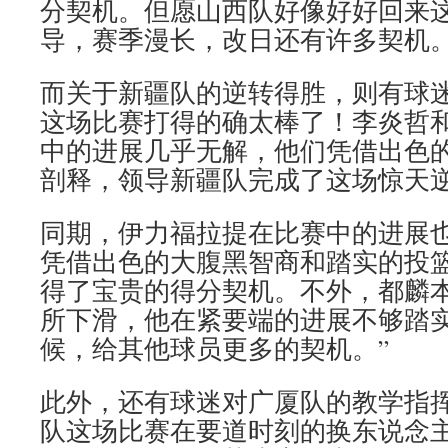
分契机。但愿山西队好像好好回来
导，赛季漫长，改日还有许多契机。
而关于新疆队的逆转得胜，则有球迷
这场比赛打得的确太棒了！李炎哲和
中的进展几乎无解，他们凭借出色
剖释，领导新疆队完成了这场惊天
同期，伊力福拉提在比赛中的进展
凭借出色的大腹黑智商和踏实的投
得了宝贵的得分契机。不外，都麟
所下滑，他在紧要端的进展不够踏
候，给其他球员更多的契机。”
此外，还有球迷对广厦队的教学指挥
队这场比赛在要道时刻的换东说念