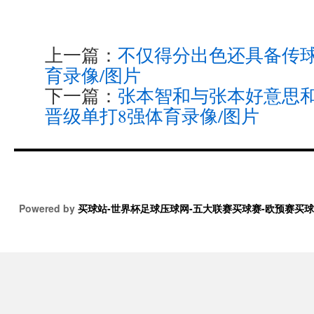
上一篇：
不仅得分出色还具备传
育录像/图片
下一篇：
张本智和与张本好意思
晋级单打8强体育录像/图片
Powered by
买球站-世界杯足球压球网-五大联赛买球赛-欧预赛买球