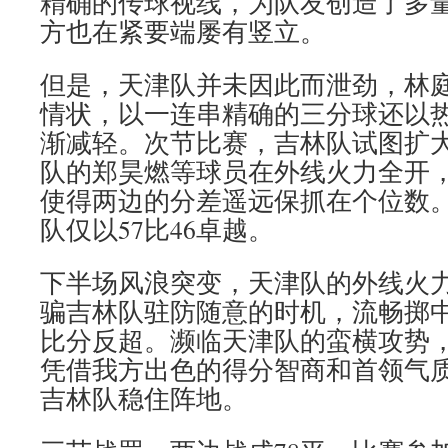
精确的传球视线，为队友创造了多
方也在紧要端屡有竖立。
但是，天津队并未因此而泄劲，林
情状，以一连串精确的三分球还以
渐减轻。次节比赛，吉林队试图扩
队的郑昊燃等球员在外线火力全开
使得两边的分差遥远保抓在个位数
队仅以57比46卓越。
下半场风浪突变，天津队的外线火
骗吉林队驻防随意的时机，流畅掷中
比分反超。濒临天津队的蛮横攻势
凭借我方出色的得分智商和首领气质
吉林队稳住阵地。