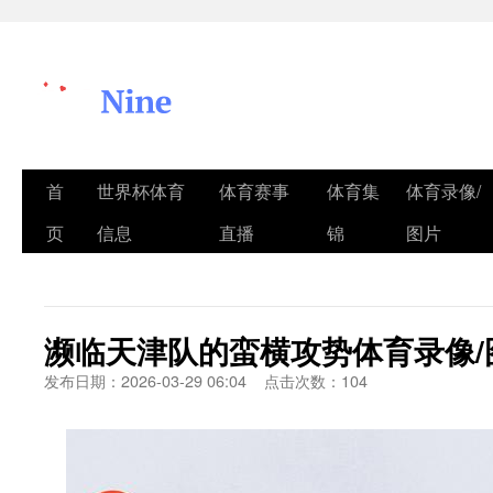
首
世界杯体育
体育赛事
体育集
体育录像/
页
信息
直播
锦
图片
濒临天津队的蛮横攻势体育录像/
发布日期：2026-03-29 06:04 点击次数：104