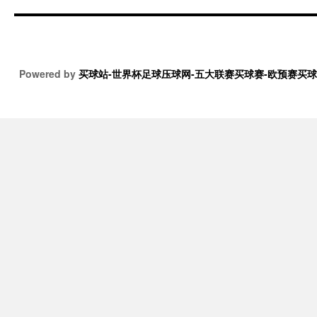
Powered by
买球站-世界杯足球压球网-五大联赛买球赛-欧预赛买球