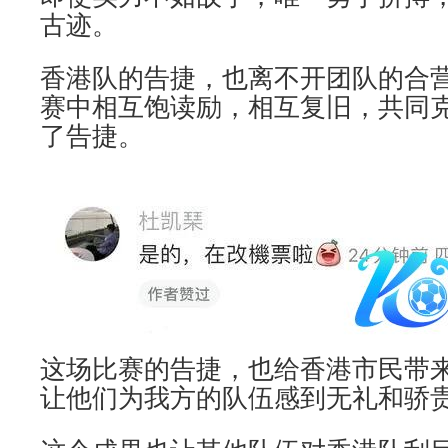
古迹。
香港队的告捷，也离不开团队的合
赛中相互饱读励，相互复旧，共同
了告捷。
这场比赛的告捷，也给香港市民带
让他们为我方的队伍感到无礼和骄