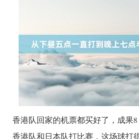
香港队回家的机票都买好了，成果8
香港队和日本队打比赛，这场球打