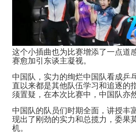
这个小插曲也为比赛增添了一点道
赛愈加引东谈主凝视。
中国队，实力的绚烂中国队看成乒
直以来都是其他队伍学习和追逐的
须置疑，在本次比赛中，中国队亦
中国队的队员们时期全面，讲授丰
现出了刚劲的实力和总揽力，委果
机。