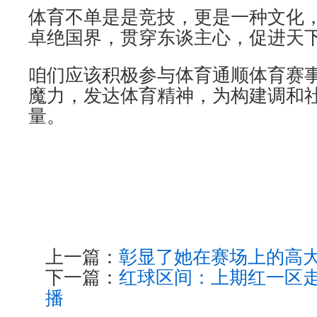
体育不单是是竞技，更是一种文化
卓绝国界，贯穿东谈主心，促进天
咱们应该积极参与体育通顺体育赛
魔力，发达体育精神，为构建调和
量。
上一篇：
彰显了她在赛场上的高
下一篇：
红球区间：上期红一区
播