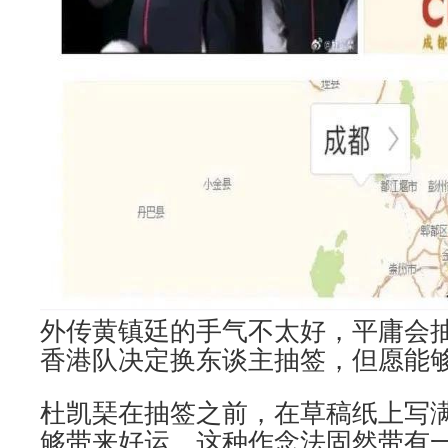
外传黄镇廷的手气不太好，平庸会
香港队决定换东谈主抽签，但愿能
杜凯琹在抽签之前，在草稿纸上写满了
够带来好运，这种作念法固然带有