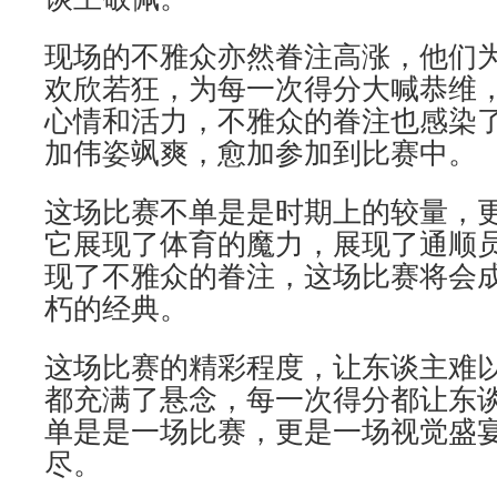
现场的不雅众亦然眷注高涨，他们
欢欣若狂，为每一次得分大喊恭维
心情和活力，不雅众的眷注也感染
加伟姿飒爽，愈加参加到比赛中。
这场比赛不单是是时期上的较量，
它展现了体育的魔力，展现了通顺
现了不雅众的眷注，这场比赛将会
朽的经典。
这场比赛的精彩程度，让东谈主难
都充满了悬念，每一次得分都让东
单是是一场比赛，更是一场视觉盛
尽。